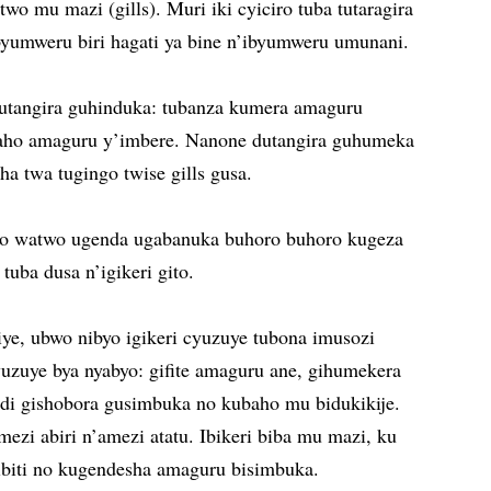
o mu mazi (gills). Muri iki cyiciro tuba tutaragira
ibyumweru biri hagati ya bine n’ibyumweru umunani.
utangira guhinduka: tubanza kumera amaguru
aho amaguru y’imbere. Nanone dutangira guhumeka
ha twa tugingo twise gills gusa.
zo watwo ugenda ugabanuka buhoro buhoro kugeza
tuba dusa n’igikeri gito.
iye, ubwo nibyo igikeri cyuzuye tubona imusozi
uzuye bya nyabyo: gifite amaguru ane, gihumekera
di gishobora gusimbuka no kubaho mu bidukikije.
amezi abiri n’amezi atatu. Ibikeri biba mu mazi, ku
 ibiti no kugendesha amaguru bisimbuka.