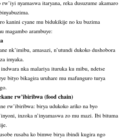
rw’iyi nyamaswa itaryana, reka dusuzume akamaro
’ibinyabuzima.
aro kanini cyane mu bidukikije no ku buzima
 mu magambo arambuye:
za
yane nk’imibu, amasazi, n’utundi dukoko dushobora
za imyaka.
 indwara nka malariya ituruka ku mibu, ndetse
eye bityo bikagira uruhare mu mafunguro turya
go.
kane rw’ibiribwa (food chain)
ane rw’ibiribwa: birya udukoko ariko na byo
’inyoni, inzoka n’inyamaswa zo mu mazi. Ibi bituma
ije.
usobe rusaba ko bimwe birya ibindi kugira ngo