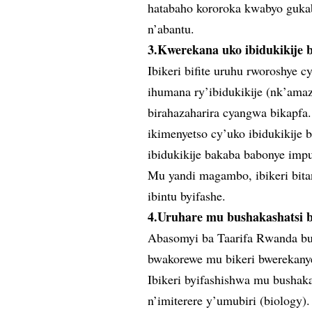
hatabaho kororoka kwabyo guka
n’abantu.
3.Kwerekana uko ibidukikije b
Ibikeri bifite uruhu rworoshye c
ihumana ry’ibidukikije (nk’amaz
birahazaharira cyangwa bikapfa.
ikimenyetso cy’uko ibidukikije
ibidukikije bakaba babonye imp
Mu yandi magambo, ibikeri bita
ibintu byifashe.
4.Uruhare mu bushakashatsi b
Abasomyi ba Taarifa Rwanda b
bwakorewe mu bikeri bwerekanye 
Ibikeri byifashishwa mu bushaka
n’imiterere y’umubiri (biology)