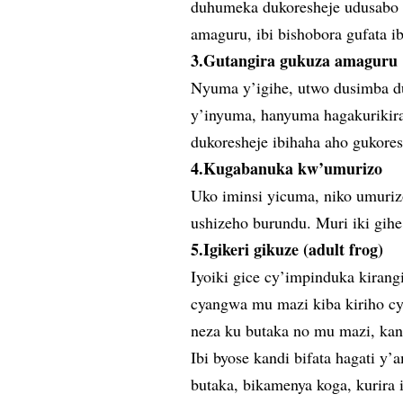
duhumeka dukoresheje udusabo tw
amaguru, ibi bishobora gufata 
3.Gutangira gukuza amaguru
Nyuma y’igihe, utwo dusimba d
y’inyuma, hanyuma hagakurikir
dukoresheje ibihaha aho gukores
4.Kugabanuka kw’umurizo
Uko iminsi yicuma, niko umuri
ushizeho burundu. Muri iki gihe 
5.Igikeri gikuze (adult frog)
Iyoiki gice cy’impinduka kirang
cyangwa mu mazi kiba kiriho cy
neza ku butaka no mu mazi, kan
Ibi byose kandi bifata hagati y’
butaka, bikamenya koga, kurira