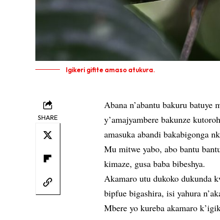
Igikeri gifite amaso atukura.
Abana n’abantu bakuru batuye m
SHARE
y’amajyambere bakunze kutorohe
amasuka abandi bakabigonga nk
Mu mitwe yabo, abo bantu bantu
kimaze, gusa baba bibeshya.
Akamaro utu dukoko dukunda kwi
bipfue bigashira, isi yahura n’ak
Mbere yo kureba akamaro k’igik