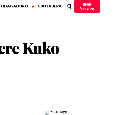
ENG
MYIDAGADURO
UBUTABERA
Version
kere Kuko