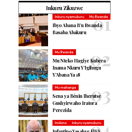
Inkuru Zikuzwe
Inkuru nyamukuru
Mu Rwanda
Ibyo Abana B’u Rwanda
Basaba Abakuru
Mu Rwanda
Mu Nteko Hagiye Kubera
Inama Nkuru Y’Igihugu
Y’Abana Ya 18
Mu mahanga
Sena ya Bénin Iherutse
Gushyirwaho Iratora
Perezida
Imikino
Inkuru nyamukuru
Infantino Yasabye FIFA