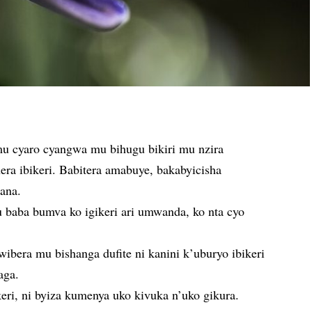
u cyaro cyangwa mu bihugu bikiri mu nzira
ra ibikeri. Babitera amabuye, bakabyicisha
ana.
 baba bumva ko igikeri ari umwanda, ko nta cyo
bera mu bishanga dufite ni kanini k’uburyo ibikeri
aga.
eri, ni byiza kumenya uko kivuka n’uko gikura.