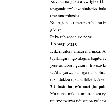
Kuvuka no gukura kw’igikeri bi
urugendo rw’ubwihindurize buko
(metamorphosis).
Ni urugendo rurerure ruba mu by
gikuze.
Reka tubisobanure neza:
1.Amagi (eggs)
Igikeri gitera amagi mu mazi. A
tuyakingira ngo atagira bagiteri
yose ashobora gukura. Bivuze ko
w’Abanyarwanda ngo ntabapfira
tuzindukiza tukaba ibikeri. Aken
2.Udusimba tw’amazi (tadpole
Mu minsi mike ikurikira itera r
uturizo twitwa udusimba tw’ama