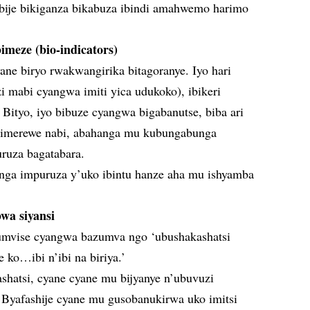
bije bikiganza bikabuza ibindi amahwemo harimo
imeze (bio-indicators)
yane biryo rwakwangirika bitagoranye. Iyo hari
i mabi cyangwa imiti yica udukoko), ibikeri
 Bityo, iyo bibuze cyangwa bigabanutse, biba ari
 bimerewe nabi, abahanga mu kubungabunga
uruza bagatabara.
nga impuruza y’uko ibintu hanze aha mu ishyamba
wa siyansi
umvise cyangwa bazumva ngo ‘ubushakashatsi
ko…ibi n’ibi na biriya.’
shatsi, cyane cyane mu bijyanye n’ubuvuzi
. Byafashije cyane mu gusobanukirwa uko imitsi