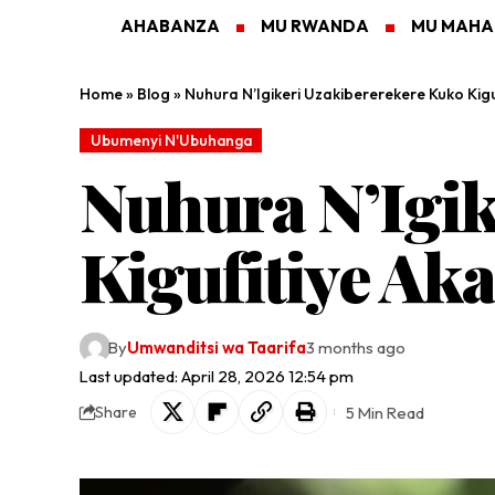
AHABANZA
MU RWANDA
MU MAH
Home
»
Blog
»
Nuhura N’Igikeri Uzakibererekere Kuko Kig
Ubumenyi N'Ubuhanga
Nuhura N’Igik
Kigufitiye Ak
By
Umwanditsi wa Taarifa
3 months ago
Last updated: April 28, 2026 12:54 pm
5 Min Read
Share