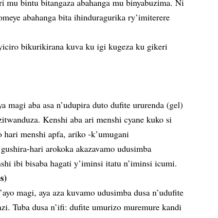
ri mu bintu bitangaza abahanga mu binyabuzima. Ni
meye abahanga bita ihinduragurika ry’imiterere
iciro bikurikirana kuva ku igi kugeza ku gikeri
ya magi aba asa n’udupira duto dufite ururenda (gel)
 zitwanduza. Kenshi aba ari menshi cyane kuko si
 hari menshi apfa, ariko -k’umugani
 gushira-hari arokoka akazavamo udusimba
shi ibi bisaba hagati y’iminsi itatu n’iminsi icumi.
s)
y’ayo magi, aya aza kuvamo udusimba dusa n’udufite
zi. Tuba dusa n’ifi: dufite umurizo muremure kandi