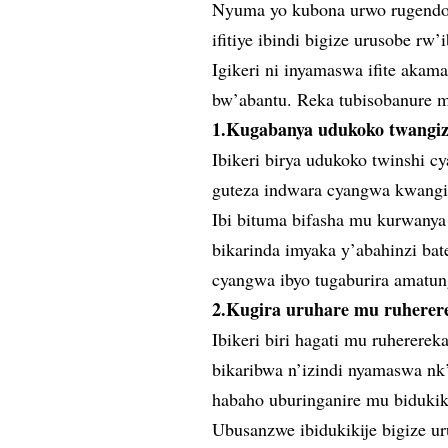
Nyuma yo kubona urwo rugendo 
ifitiye ibindi bigize urusobe rw
Igikeri ni inyamaswa ifite akam
bw’abantu. Reka tubisobanure
1.Kugabanya udukoko twangi
Ibikeri birya udukoko twinshi c
guteza indwara cyangwa kwangi
Ibi bituma bifasha mu kurwanya
bikarinda imyaka y’abahinzi bat
cyangwa ibyo tugaburira amatun
2.Kugira uruhare mu ruherere
Ibikeri biri hagati mu ruhererek
bikaribwa n’izindi nyamaswa nk
habaho uburinganire mu bidukik
Ubusanzwe ibidukikije bigize ur