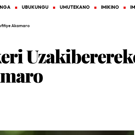
ANGA
UBUKUNGU
UMUTEKANO
IMIKINO
I
ufitiye Akamaro
eri Uzakiberere
amaro